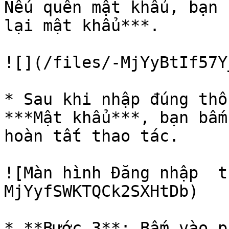
Nếu quên mật khẩu, bạn 
lại mật khẩu***.

![](/files/-MjYyBtIf57Y
* Sau khi nhập đúng thô
***Mật khẩu***, bạn bấm
hoàn tất thao tác.

![Màn hình Đăng nhập  t
MjYyfSWKTQCk2SXHtDb)

* **Bước 3**: Bấm vào p