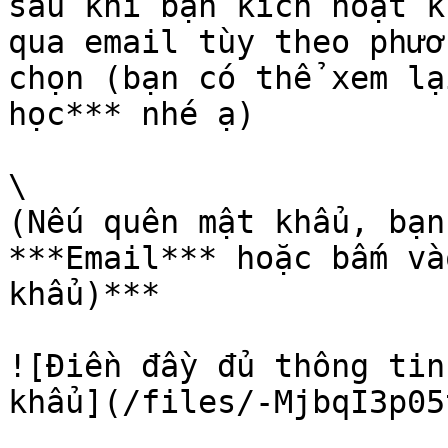
sau khi bạn kích hoạt k
qua email tùy theo phươ
chọn (bạn có thể xem lạ
học*** nhé ạ)

\

(Nếu quên mật khẩu, bạn
***Email*** hoặc bấm và
khẩu)***

![Điền đầy đủ thông tin
khẩu](/files/-MjbqI3p05