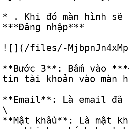
* . Khi đó màn hình sẽ 
***Đăng nhập***

![](/files/-MjbpnJn4xMp
**Bước 3**: Bấm vào ***
tin tài khoản vào màn h
**Email**: Là email đã 
\

**Mật khẩu**: Là mật kh