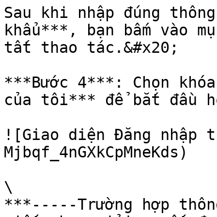
Sau khi nhập đúng thông
khẩu***, bạn bấm vào mụ
tất thao tác.&#x20;

***Bước 4***: Chọn khóa
của tôi*** để bắt đầu h
![Giao diện Đăng nhập t
Mjbqf_4nGXkCpMneKds)

\

***-----Trường hợp thôn