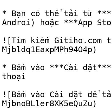
* Bạn có thể tải từ ***
Androi) hoặc ***App Sto
![Tìm kiếm Gitiho.com t
Mjbldq1EaxpMPh94O4p)

* Bấm vào ***Cài đặt***
thoại

![Bấm vào Cài đặt để tả
MjbnoBLler8XK5eQuZu)
