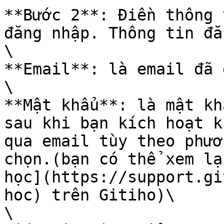
**Bước 2**: Điền thông 
đăng nhập. Thông tin đă
\

**Email**: là email đã 
\

**Mật khẩu**: là mật kh
sau khi bạn kích hoạt k
qua email tùy theo phươ
chọn.(bạn có thể xem lạ
học](https://support.gi
hoc) trên Gitiho)\

\
