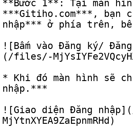
**Bước 1**: Tại màn hìn
***Gitiho.com***, bạn c
nhập*** ở phía trên, bê
![Bấm vào Đăng ký/ Đăng
(/files/-MjYsIYFe2VQcyH
* Khi đó màn hình sẽ ch
nhập.***

![Giao diện Đăng nhập](
MjYtnXYEA9ZaEpnmRHd)
