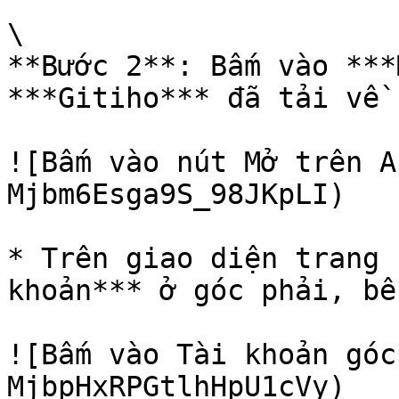
\

**Bước 2**: Bấm vào ***
***Gitiho*** đã tải về

![Bấm vào nút Mở trên A
Mjbm6Esga9S_98JKpLI)

* Trên giao diện trang 
khoản*** ở góc phải, bê
![Bấm vào Tài khoản góc
MjbpHxRPGtlhHpU1cVy)
