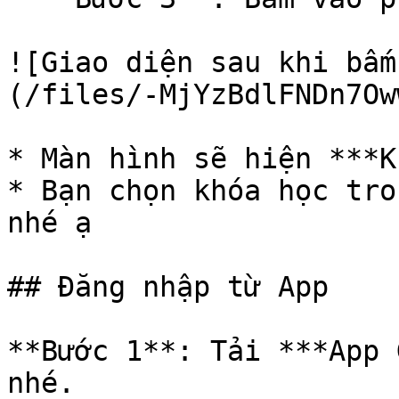
![Giao diện sau khi bấm
(/files/-MjYzBdlFNDn7Ow
* Màn hình sẽ hiện ***K
* Bạn chọn khóa học tro
nhé ạ

## Đăng nhập từ App

**Bước 1**: Tải ***App 
nhé.
